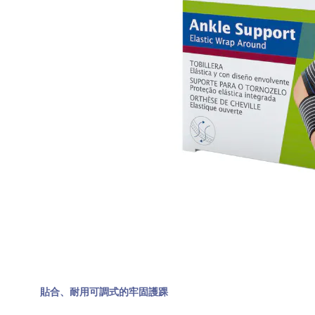
貼合、耐用可調式的牢固護踝