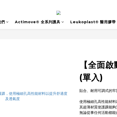
我們
Actimove® 全系列護具
Leukoplast® 醫用膠帶
【全面啟
(單入)
貼合、耐用可調式的牢
使用極細孔高性能材料
其超薄材質使護踝能夠
無論從事任何活動都能