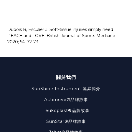
Dubois B, Esculier J. Soft-tissue injuries simply need
PEACE and LOVE. British Journal of Sports Medicine
2020; 54: 72-73.
關於我們
SunShine Instrument
旭昇簡介
Actimove®品牌故事
Leukoplast®品牌故事
SunStar®品牌故事